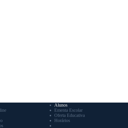
Alunos
ine
Ementa Escolar
Oferta Educativa
co
Horários
os