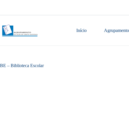
Pular
para
o
conteúdo
Início
Agrupamento
BE – Biblioteca Escolar