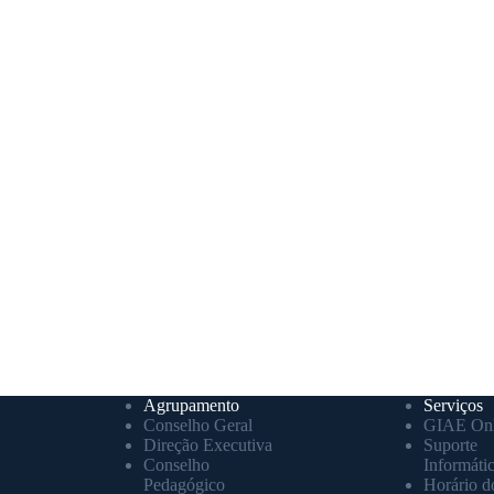
Agrupamento
Serviços
Conselho Geral
GIAE Onl
Direção Executiva
Suporte
Conselho
Informáti
Pedagógico
Horário d