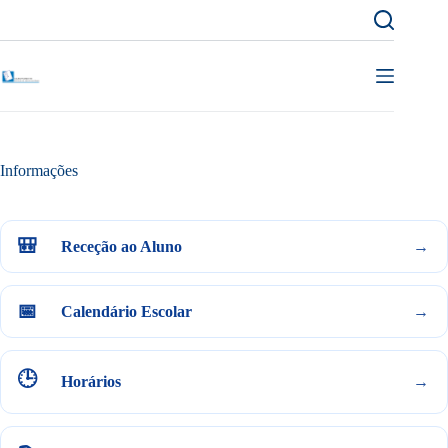
Pular
para
o
conteúdo
Informações
🎒
Receção ao Aluno
→
📅
Calendário Escolar
→
🕒
Horários
→