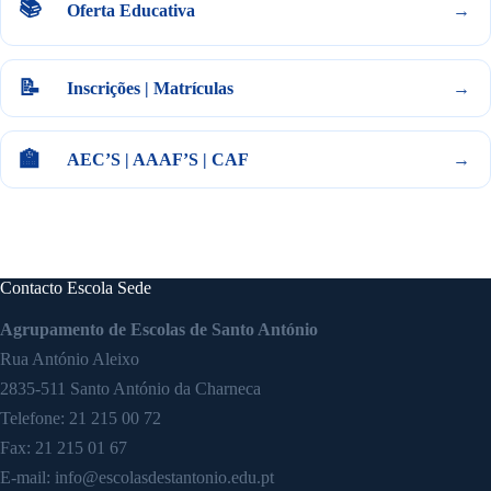
📚
Oferta Educativa
→
📝
Inscrições | Matrículas
→
🏫
AEC’S | AAAF’S | CAF
→
Contacto Escola Sede
Agrupamento de Escolas de Santo António
Rua António Aleixo
2835-511 Santo António da Charneca
Telefone:
21 215 00 72
Fax: 21 215 01 67
E-mail:
info@escolasdestantonio.edu.pt