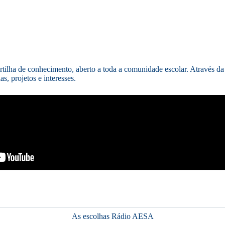
tilha de conhecimento, aberto a toda a comunidade escolar. Através da
s, projetos e interesses.
As escolhas Rádio AESA