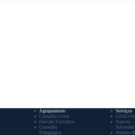
Agrupamento
Serviços
Conselho Geral
GIAE Onl
Direção Executiva
Suporte
Conselho
Informáti
Pedagógico
Horário d