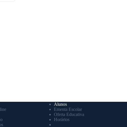
Alunos
ine
Ementa Escolar
Oferta Educativa
co
Horários
os