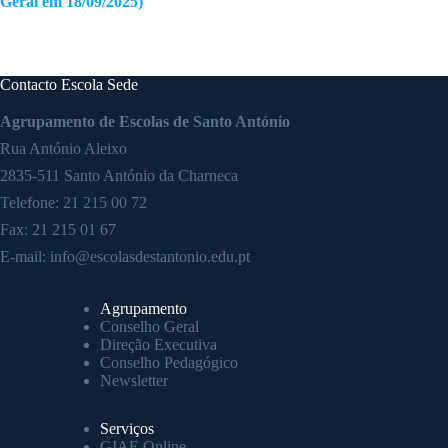
Geral em 18/09/2025)
Contacto Escola Sede
Agrupamento de Escolas de Santo António
Rua António Aleixo
2835-511 Santo António da Charneca
Telefone:
21 215 00 72
Fax: 21 215 01 67
E-mail:
info@escolasdestantonio.edu.pt
Agrupamento
Conselho Geral
Direção Executiva
Conselho Pedagógico
Newsletter
Serviços
GIAE Online