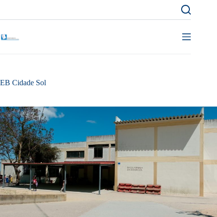
Pular
para
o
conteúdo
EB Cidade Sol