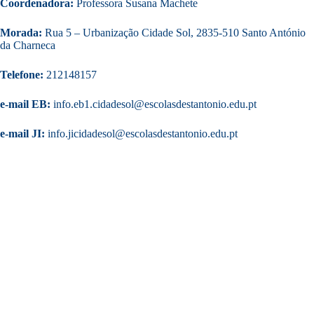
Coordenadora:
Professora Susana Machete
Morada:
Rua 5 – Urbanização Cidade Sol, 2835-510 Santo António
da Charneca
Telefone:
212148157
e-mail EB:
info.eb1.cidadesol@escolasdestantonio.edu.pt
e-mail JI:
info.jicidadesol@escolasdestantonio.edu.pt