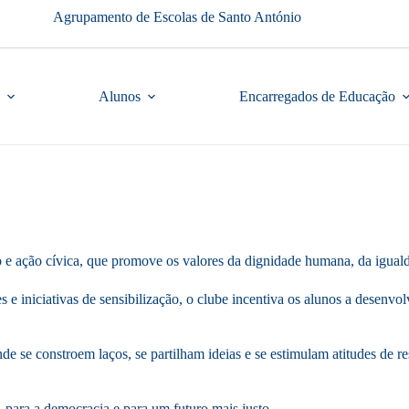
Agrupamento de Escolas de Santo António
Alunos
Encarregados de Educação
 e ação cívica, que promove os valores da dignidade humana, da igualdad
es e iniciativas de sensibilização, o clube incentiva os alunos a desen
 se constroem laços, se partilham ideias e se estimulam atitudes de r
 para a democracia e para um futuro mais justo.