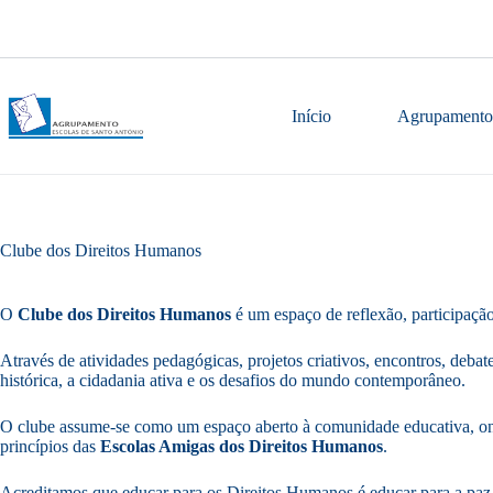
Pular
para
o
conteúdo
Início
Agrupamento
Clube dos Direitos Humanos
O
Clube dos Direitos Humanos
é um espaço de reflexão, participação
Através de atividades pedagógicas, projetos criativos, encontros, debat
histórica, a cidadania ativa e os desafios do mundo contemporâneo.
O clube assume-se como um espaço aberto à comunidade educativa, onde
princípios das
Escolas Amigas dos Direitos Humanos
.
Acreditamos que educar para os Direitos Humanos é educar para a paz,