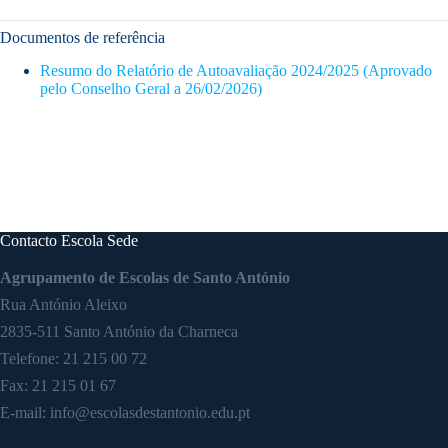
Documentos de referência
Resumo do Relatório de Autoavaliação 2024/2025 (Aprovado
pelo Conselho Geral a 26/02/2026)
Contacto Escola Sede
Agrupamento de Escolas de Santo António
Rua António Aleixo
2835-511 Santo António da Charneca
Telefone:
21 215 00 72
Fax: 21 215 01 67
E-mail:
info@escolasdestantonio.edu.pt