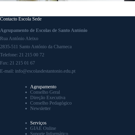
Contacto Escola Sede
Agrupamento de Escolas de Santo António
Rua António Aleixo
2835-511 Santo António da Charneca
Telefone:
21 215 00 72
Fax: 21 215 01 67
E-mail:
info@escolasdestantonio.edu.pt
Agrupamento
Conselho Geral
Direção Executiva
Conselho Pedagógico
Newsletter
Serviços
GIAE Online
Suporte Informático