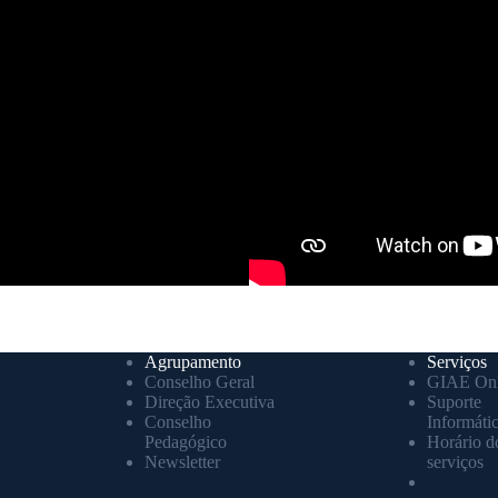
Agrupamento
Serviços
Conselho Geral
GIAE Onl
Direção Executiva
Suporte
Conselho
Informáti
Pedagógico
Horário d
Newsletter
serviços