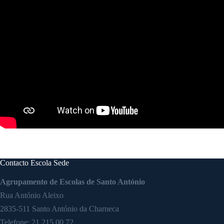
Contacto Escola Sede
Agrupamento de Escolas de Santo António
Rua António Aleixo
2835-511 Santo António da Charneca
Telefone:
21 215 00 72