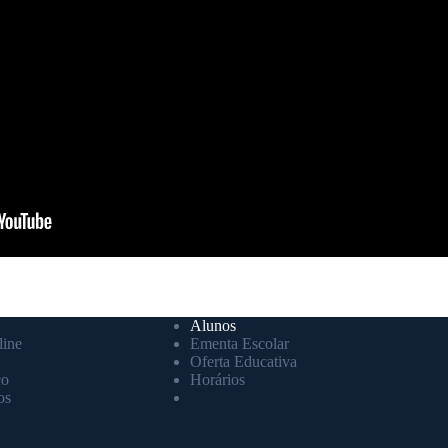
Alunos
ine
Ementa Escolar
Oferta Educativa
co
Horários
os