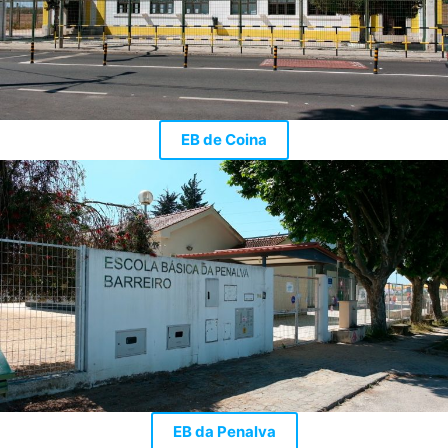
EB de Coina
EB da Penalva