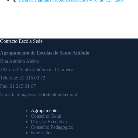
Contacto Escola Sede
Agrupamento de Escolas de Santo António
Rua António Aleixo
2835-511 Santo António da Charneca
Telefone:
21 215 00 72
Fax: 21 215 01 67
E-mail:
info@escolasdestantonio.edu.pt
Agrupamento
Conselho Geral
Direção Executiva
Conselho Pedagógico
Newsletter