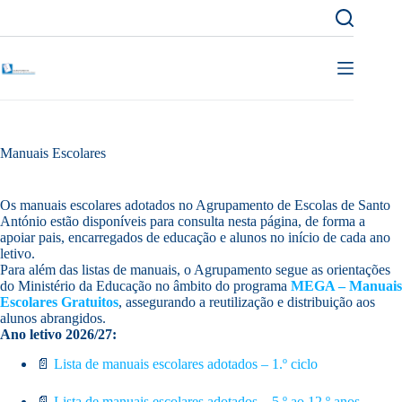
Pular
para
o
conteúdo
Manuais Escolares
Os manuais escolares adotados no Agrupamento de Escolas de Santo
António estão disponíveis para consulta nesta página, de forma a
apoiar pais, encarregados de educação e alunos no início de cada ano
letivo.
Para além das listas de manuais, o Agrupamento segue as orientações
do Ministério da Educação no âmbito do programa
MEGA – Manuais
Escolares Gratuitos
, assegurando a reutilização e distribuição aos
alunos abrangidos.
Ano letivo 2026/27:
📄
Lista de manuais escolares adotados – 1.º ciclo
📄
Lista de manuais escolares adotados – 5.º ao 12.º anos