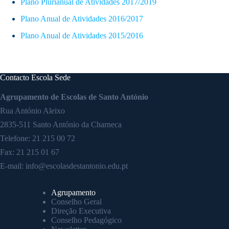
Plano Plurianual de Atividades 2017/2019
Plano Anual de Atividades 2016/2017
Plano Anual de Atividades 2015/2016
Contacto Escola Sede
Agrupamento de Escolas de Santo António
Rua António Aleixo
2835-511 Santo António da Charneca
Telefone:
21 215 00 72
Fax: 21 215 01 67
E-mail:
info@escolasdestantonio.edu.pt
Agrupamento
Conselho Geral
Direção Executiva
Conselho Pedagógico