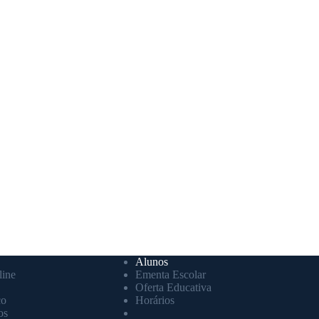
Alunos
ine
Ementa Escolar
Oferta Educativa
co
Horários
os