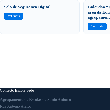
Selo de Segurança Digital
Galardão “B
área da Edu
Ver mais
agrupament
Ver mais
Contacto Escola Sede
Agrupamento de Escolas de Santo António
Rua António Aleixo