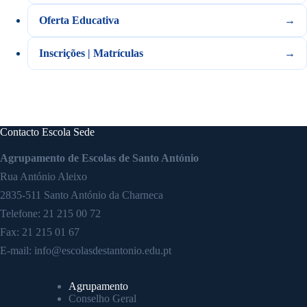
Oferta Educativa
Inscrições | Matrículas
Contacto Escola Sede
Agrupamento de Escolas de Santo António
Rua António Aleixo
2835-511 Santo António da Charneca
Telefone:
21 215 00 72
Fax: 21 215 01 67
E-mail:
info@escolasdestantonio.edu.pt
Agrupamento
Conselho Geral