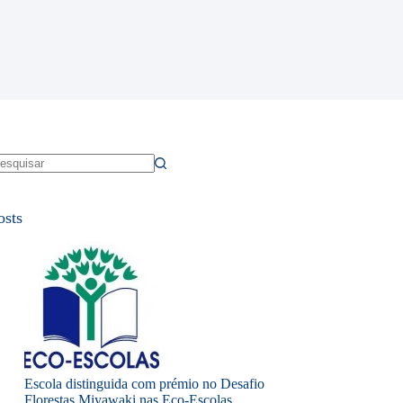
em
sultados
osts
Escola distinguida com prémio no Desafio
Florestas Miyawaki nas Eco-Escolas