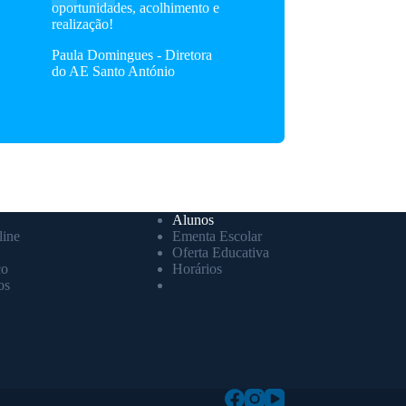
oportunidades, acolhimento e
realização!
Paula Domingues - Diretora
do AE Santo António
Alunos
ine
Ementa Escolar
Oferta Educativa
co
Horários
os