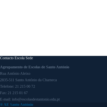
Contacto Escola Sede
Agrupamento de Escolas de Santo António
Rua António Aleixo
2835-511 Santo António da Charneca
Telefone:
21 215 00 72
Fax: 21 215 01 67
E-mail:
info@escolasdestantonio.edu.pt
® AE Santo António