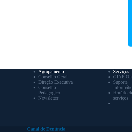
Agrupamento
Serviços
Conselho Geral
GIAE Onl
Direção Executiva
Suporte
Conselho
Informáti
Pedagógico
Horário d
Newsletter
serviços
Canal de Denúncia