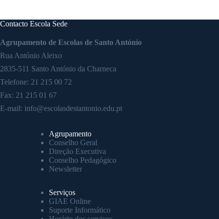
Contacto Escola Sede
Agrupamento de Escolas de Santo António
Rua António Aleixo
2835-511 Santo António da Charneca
Telefone:
21 215 00 72
Fax: 21 215 01 67
E-mail:
info@escolasdestantonio.edu.pt
Agrupamento
Conselho Geral
Direção Executiva
Conselho Pedagógico
Newsletter
Serviços
GIAE Online
Suporte Informático
Horário dos serviços