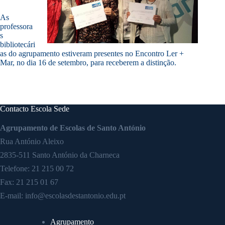
As
professora
s
bibliotecári
as do agrupamento estiveram presentes no Encontro Ler +
Mar, no dia 16 de setembro, para receberem a distinção.
Contacto Escola Sede
Agrupamento de Escolas de Santo António
Rua António Aleixo
2835-511 Santo António da Charneca
Telefone:
21 215 00 72
Fax: 21 215 01 67
E-mail:
info@escolasdestantonio.edu.pt
Agrupamento