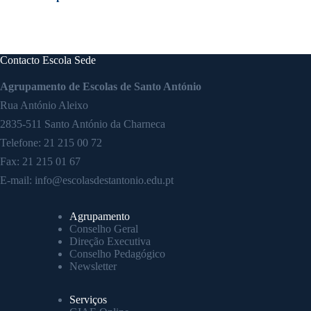
Contacto Escola Sede
Agrupamento de Escolas de Santo António
Rua António Aleixo
2835-511 Santo António da Charneca
Telefone:
21 215 00 72
Fax: 21 215 01 67
E-mail:
info@escolasdestantonio.edu.pt
Agrupamento
Conselho Geral
Direção Executiva
Conselho Pedagógico
Newsletter
Serviços