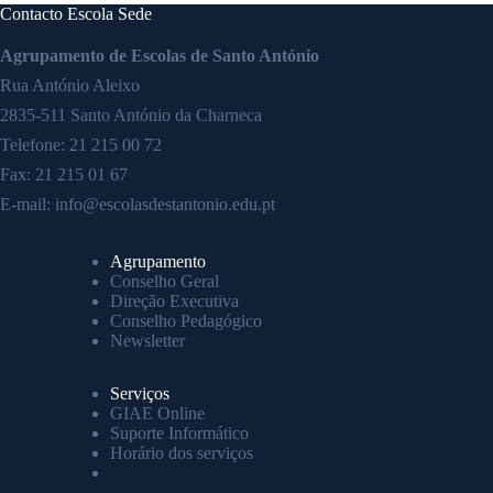
Contacto Escola Sede
Agrupamento de Escolas de Santo António
Rua António Aleixo
2835-511 Santo António da Charneca
Telefone:
21 215 00 72
Fax: 21 215 01 67
E-mail:
info@escolasdestantonio.edu.pt
Agrupamento
Conselho Geral
Direção Executiva
Conselho Pedagógico
Newsletter
Serviços
GIAE Online
Suporte Informático
Horário dos serviços