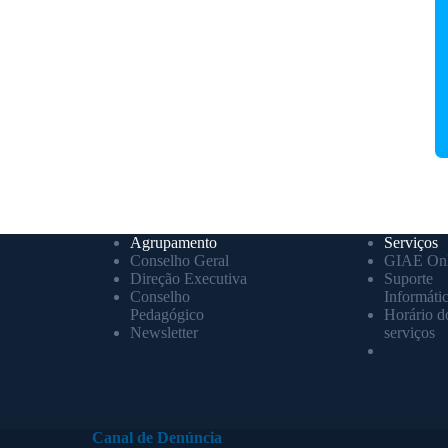
Agrupamento
Serviços
Conselho Geral
GIAE Onl
Direção Executiva
Suporte
Conselho
Informáti
Pedagógico
Horário d
Newsletter
serviços
Canal de Denúncia