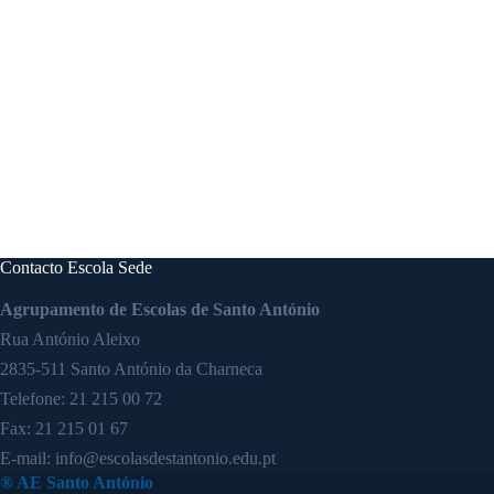
Contacto Escola Sede
Agrupamento de Escolas de Santo António
Rua António Aleixo
2835-511 Santo António da Charneca
Telefone:
21 215 00 72
Fax: 21 215 01 67
E-mail:
info@escolasdestantonio.edu.pt
® AE Santo António