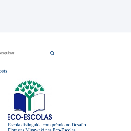
em
sultados
osts
Escola distinguida com prémio no Desafio
Florestas Miyawaki nas Eco-Escolas