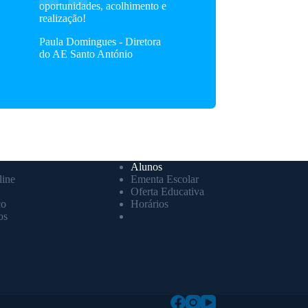
oportunidades, acolhimento e
realização!
Paula Domingues - Diretora
do AE Santo António
Alunos
ine
Ementa Escolar
Oferta Educativa
co
Horários
os