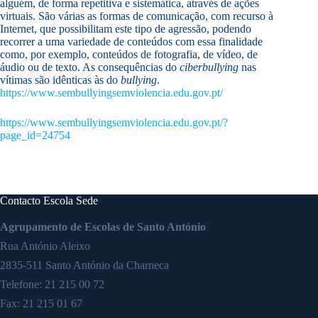
alguém, de forma repetitiva e sistemática, através de ações
virtuais. São várias as formas de comunicação, com recurso à
Internet, que possibilitam este tipo de agressão, podendo
recorrer a uma variedade de conteúdos com essa finalidade
como, por exemplo, conteúdos de fotografia, de vídeo, de
áudio ou de texto. As consequências do
ciberbullying
nas
vítimas são idênticas às do
bullying
.
https://www.sembullyingsemviolencia.edu.gov.pt/
https://www.
sembullyingsemviolencia.edu.
gov.pt/?
page_id=24754
Contacto Escola Sede
Agrupamento de Escolas de Santo António
Rua António Aleixo
2835-511 Santo António da Charneca
Telefone:
21 215 00 72
Fax: 21 215 01 67