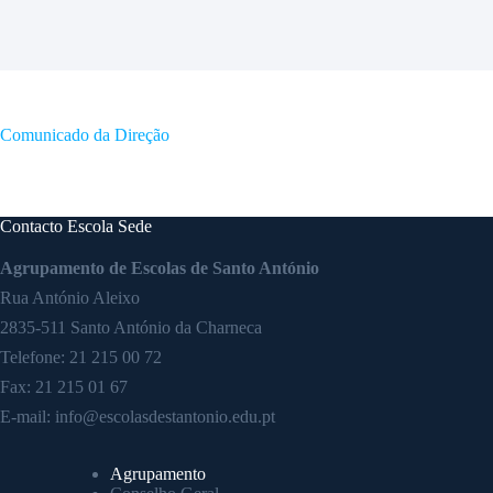
Comunicado da Direção
Contacto Escola Sede
Agrupamento de Escolas de Santo António
Rua António Aleixo
2835-511 Santo António da Charneca
Telefone:
21 215 00 72
Fax: 21 215 01 67
E-mail:
info@escolasdestantonio.edu.pt
Agrupamento