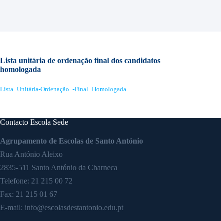
Lista unitária de ordenação final dos candidatos
homologada
Lista_Unitária-Ordenação_-Final_Homologada
Contacto Escola Sede
Agrupamento de Escolas de Santo António
Rua António Aleixo
2835-511 Santo António da Charneca
Telefone:
21 215 00 72
Fax: 21 215 01 67
E-mail:
info@escolasdestantonio.edu.pt