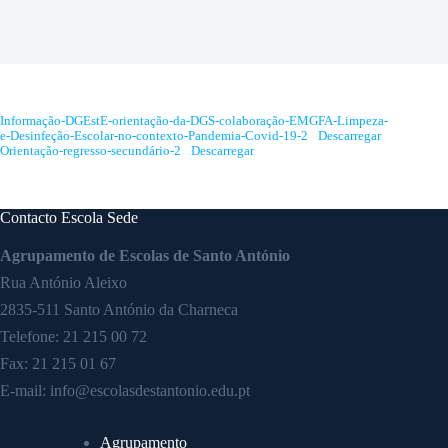
Informação-DGEstE-orientação-da-DGS-colaboração-EMGFA-Limpeza-
e-Desinfeção-Escolar-no-contexto-Pandemia-Covid-19-2
Descarregar
Orientação-regresso-secundário-2
Descarregar
Contacto Escola Sede
Agrupamento de Escolas de Santo António
Rua António Aleixo
2835-511 Santo António da Charneca
Telefone:
21 215 00 72
Fax: 21 215 01 67
E-mail:
info@escolasdestantonio.edu.pt
Agrupamento