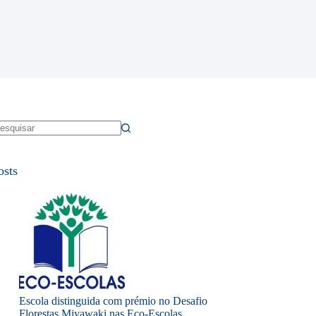
em
sultados
osts
Escola distinguida com prémio no Desafio
Florestas Miyawaki nas Eco-Escolas