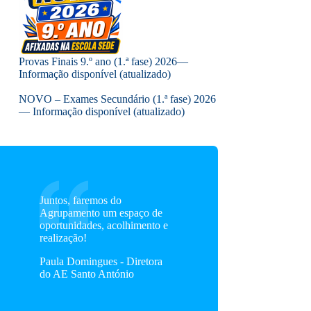
Provas Finais 9.º ano (1.ª fase) 2026—
Informação disponível (atualizado)
NOVO – Exames Secundário (1.ª fase) 2026
— Informação disponível (atualizado)
Juntos, faremos do
Agrupamento um espaço de
oportunidades, acolhimento e
realização!
Paula Domingues - Diretora
do AE Santo António