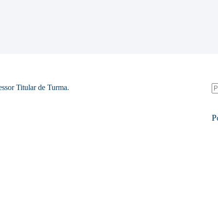
essor Titular de Turma.
S
re
P