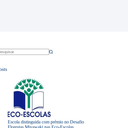
em
sultados
osts
Escola distinguida com prémio no Desafio
Florestas Miyawaki nas Eco-Escolas