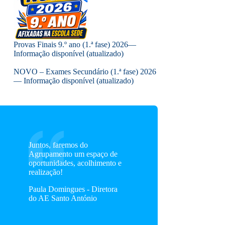
Provas Finais 9.º ano (1.ª fase) 2026—
Informação disponível (atualizado)
NOVO – Exames Secundário (1.ª fase) 2026
— Informação disponível (atualizado)
Juntos, faremos do
Agrupamento um espaço de
oportunidades, acolhimento e
realização!
Paula Domingues - Diretora
do AE Santo António