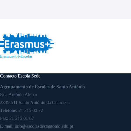
Erasmus-Pré-Escolar
Contacto Escola Sede
Agrupamento de Escolas de Santo António
Rua António Aleixo
2835-511 Santo António da Charneca
Telefone:
21 215 00 72
Fax: 21 215 01 67
E-mail:
info@escolasdestantonio.edu.pt