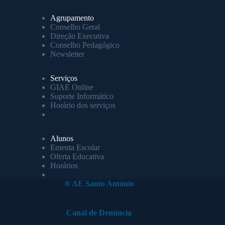
Agrupamento
Conselho Geral
Direção Executiva
Conselho Pedagógico
Newsletter
Serviços
GIAE Online
Suporte Informático
Horário dos serviços
Alunos
Ementa Escolar
Oferta Educativa
Horários
® AE Santo António
Canal de Denúncia