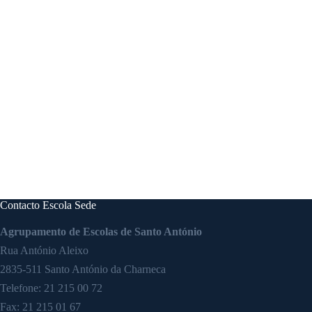
Contacto Escola Sede
Agrupamento de Escolas de Santo António
Rua António Aleixo
2835-511 Santo António da Charneca
Telefone:
21 215 00 72
Fax: 21 215 01 67