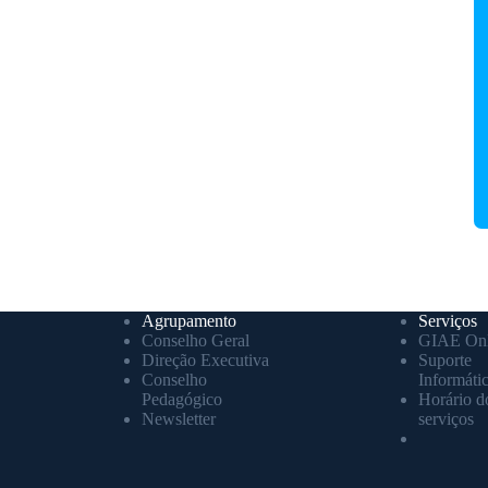
Agrupamento
Serviços
Conselho Geral
GIAE Onl
Direção Executiva
Suporte
Conselho
Informáti
Pedagógico
Horário d
Newsletter
serviços