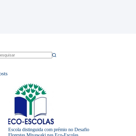
em
sultados
osts
Escola distinguida com prémio no Desafio
Florestas Miyawaki nas Eco-Escolas