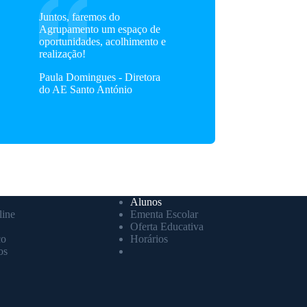
Juntos, faremos do
Agrupamento um espaço de
oportunidades, acolhimento e
realização!
Paula Domingues - Diretora
do AE Santo António
Alunos
ine
Ementa Escolar
Oferta Educativa
co
Horários
os