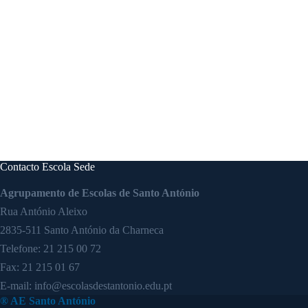
Contacto Escola Sede
Agrupamento de Escolas de Santo António
Rua António Aleixo
2835-511 Santo António da Charneca
Telefone:
21 215 00 72
Fax: 21 215 01 67
E-mail:
info@escolasdestantonio.edu.pt
® AE Santo António