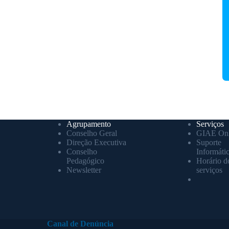
Agrupamento
Serviços
Conselho Geral
GIAE Onl
Direção Executiva
Suporte
Conselho
Informáti
Pedagógico
Horário d
Newsletter
serviços
Canal de Denúncia