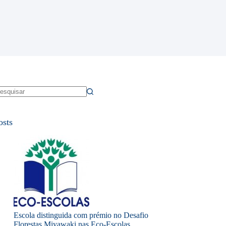
em
sultados
osts
Escola distinguida com prémio no Desafio
Florestas Miyawaki nas Eco-Escolas