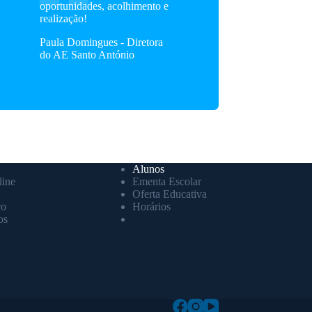
oportunidades, acolhimento e
realização!
Paula Domingues - Diretora
do AE Santo António
Alunos
ine
Ementa Escolar
Oferta Educativa
co
Horários
os