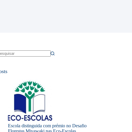
em
sultados
osts
Escola distinguida com prémio no Desafio
Florestas Miyawaki nas Eco-Escolas