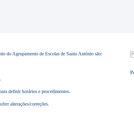
nto do Agrupamento de Escolas de Santo António são:
S
re
P
.
para definir horários e procedimentos.
ofrer alterações/correções.