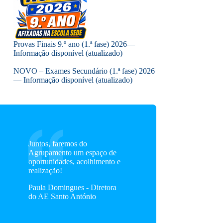
Provas Finais 9.º ano (1.ª fase) 2026—
Informação disponível (atualizado)
NOVO – Exames Secundário (1.ª fase) 2026
— Informação disponível (atualizado)
Juntos, faremos do
Agrupamento um espaço de
oportunidades, acolhimento e
realização!
Paula Domingues - Diretora
do AE Santo António