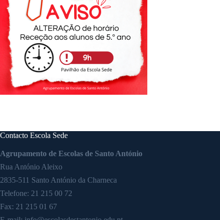
Contacto Escola Sede
Agrupamento de Escolas de Santo António
Rua António Aleixo
2835-511 Santo António da Charneca
Telefone:
21 215 00 72
Fax: 21 215 01 67
E-mail:
info@escolasdestantonio.edu.pt