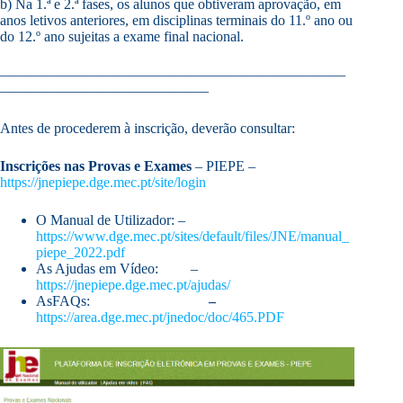
b) Na 1.ª e 2.ª fases, os alunos que obtiveram aprovação, em
anos letivos anteriores, em disciplinas terminais do 11.º ano ou
do 12.º ano sujeitas a exame final nacional.
————————————————————————
——————————————–
Antes de procederem à inscrição, deverão consultar:
Inscrições nas Provas e Exames
– PIEPE –
https://jnepiepe.dge.mec.pt/site/login
O Manual de Utilizador: –
https://www.dge.mec.pt/sites/default/files/JNE/manual_
piepe_2022.pdf
As Ajudas em Vídeo: –
https://jnepiepe.dge.mec.pt/ajudas/
AsFAQs:
–
https://area.dge.mec.pt/jnedoc/doc/465.PDF