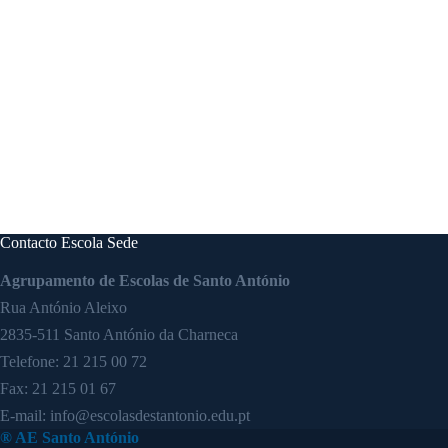
Contacto Escola Sede
Agrupamento de Escolas de Santo António
Rua António Aleixo
2835-511 Santo António da Charneca
Telefone:
21 215 00 72
Fax: 21 215 01 67
E-mail:
info@escolasdestantonio.edu.pt
® AE Santo António