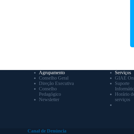
Agrupamento
Serviços
Conselho Geral
GIAE Onl
Direção Executiva
Suporte
Conselho
Informáti
Pedagógico
Horário d
Newsletter
serviços
Canal de Denúncia