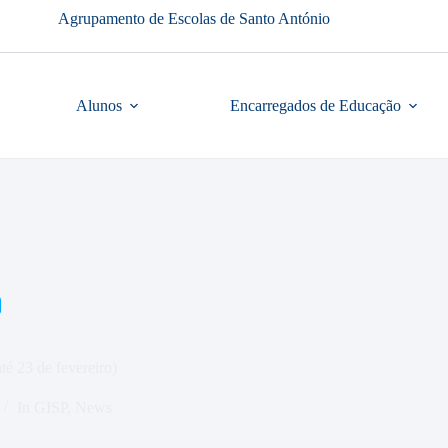
Agrupamento de Escolas de Santo António
Alunos
Encarregados de Educação
té 23 de fevereiro)
In
GISP
,
News