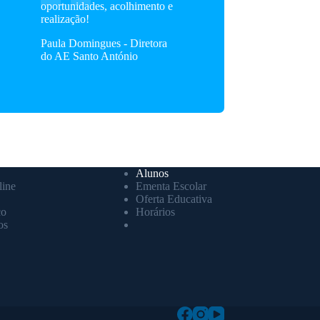
oportunidades, acolhimento e
realização!
Paula Domingues - Diretora
do AE Santo António
Alunos
ine
Ementa Escolar
Oferta Educativa
co
Horários
os