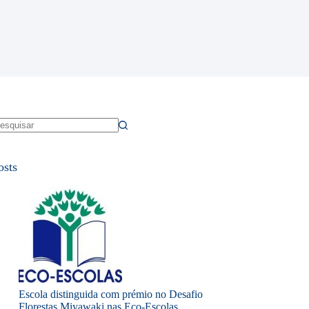
em
sultados
osts
Escola distinguida com prémio no Desafio
Florestas Miyawaki nas Eco-Escolas