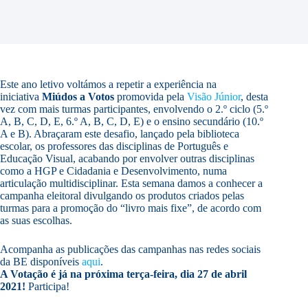
Este ano letivo voltámos a repetir a experiência na
iniciativa
Miúdos a Votos
promovida pela
Visão Júnior
, desta
vez com mais turmas participantes, envolvendo o 2.º ciclo (5.º
A, B, C, D, E, 6.º A, B, C, D, E) e o ensino secundário (10.º
A e B). Abraçaram este desafio, lançado pela biblioteca
escolar, os professores das disciplinas de Português e
Educação Visual, acabando por envolver outras disciplinas
como a HGP e Cidadania e Desenvolvimento, numa
articulação multidisciplinar. Esta semana damos a conhecer a
campanha eleitoral divulgando os produtos criados pelas
turmas para a promoção do “livro mais fixe”, de acordo com
as suas escolhas.
Acompanha as publicações das campanhas nas redes sociais
da BE disponíveis
aqui
.
A Votação é já na próxima terça-feira, dia 27 de abril
2021!
Participa!