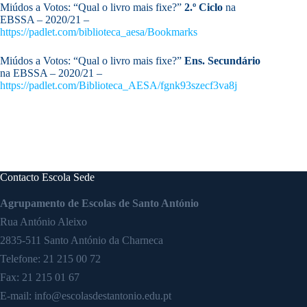
Miúdos a Votos: “Qual o livro mais fixe?”
2.º Ciclo
na
EBSSA – 2020/21 –
https://padlet.com/biblioteca_aesa/Bookmarks
Miúdos a Votos: “Qual o livro mais fixe?”
Ens. Secundário
na EBSSA – 2020/21 –
https://padlet.com/Biblioteca_AESA/fgnk93szecf3va8j
Contacto Escola Sede
Agrupamento de Escolas de Santo António
Rua António Aleixo
2835-511 Santo António da Charneca
Telefone:
21 215 00 72
Fax: 21 215 01 67
E-mail:
info@escolasdestantonio.edu.pt