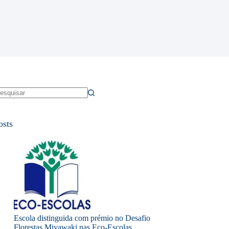
em
sultados
osts
Escola distinguida com prémio no Desafio
Florestas Miyawaki nas Eco-Escolas