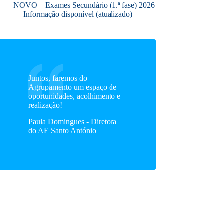
NOVO – Exames Secundário (1.ª fase) 2026
— Informação disponível (atualizado)
Juntos, faremos do
Agrupamento um espaço de
oportunidades, acolhimento e
realização!
Paula Domingues - Diretora
do AE Santo António