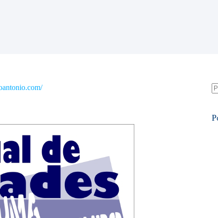
oantonio.com/
S
re
P