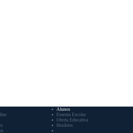
Alunos
ine
Ementa Escolar
Oferta Educativa
co
Horários
os