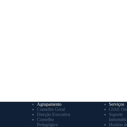
Agrupamento
Serviços
Conselho Geral
GIAE Onl
Direção Executiva
Suporte
Conselho
Informáti
Pedagógico
Horário d