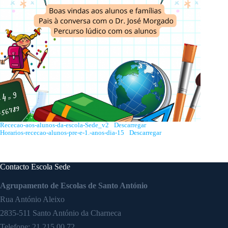
Rececao-aos-alunos-da-escola-Sede_v2
Descarregar
Horarios-rececao-alunos-pre-e-1.-anos-dia-15
Descarregar
Contacto Escola Sede
Agrupamento de Escolas de Santo António
Rua António Aleixo
2835-511 Santo António da Charneca
Telefone:
21 215 00 72