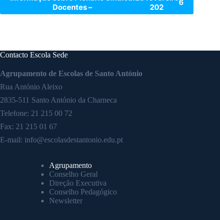
6
Docentes –
202
Contacto Escola Sede
Agrupamento de Escolas de Santo António
Rua António Aleixo
2835-511 Santo António da Charneca
Telefone:
21 215 00 72
Fax: 21 215 01 67
E-mail:
info@escolasdestantonio.edu.pt
Agrupamento
Conselho Geral
Direção Executiva
Conselho Pedagógico
Newsletter