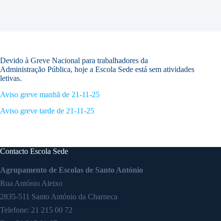
Devido à Greve Nacional para trabalhadores da
Administração Pública, hoje a Escola Sede está sem atividades
letivas.
Aviso greve manhã de 21-11-25
Aviso greve tarde de 21-11-25
Contacto Escola Sede
Agrupamento de Escolas de Santo António
Rua António Aleixo
2835-511 Santo António da Charneca
Telefone:
21 215 00 72