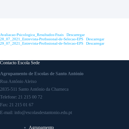
Avaliacao-Psicologica_Resultados-Fnais
Descarregar
28_07_2021_Entrevista-Profissional-de-Selecao-EPS
Descarregar
29_07_2021_Entrevista-Profissional-de-Selecao-EPS
Descarregar
Contacto Escola Sede
Agrupamento de Escolas de Santo António
Rua António Aleixo
2835-511 Santo António da Charneca
Telefone:
21 215 00 72
Fax: 21 215 01 67
E-mail:
info@escolasdestantonio.edu.pt
Agrupamento