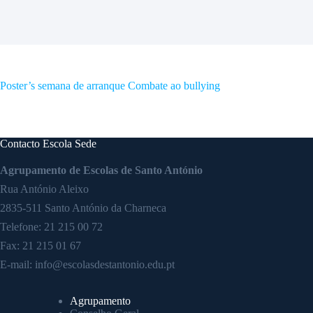
Poster’s semana de arranque Combate ao bullying
Contacto Escola Sede
Agrupamento de Escolas de Santo António
Rua António Aleixo
2835-511 Santo António da Charneca
Telefone:
21 215 00 72
Fax: 21 215 01 67
E-mail:
info@escolasdestantonio.edu.pt
Agrupamento