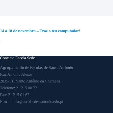
14 a 18 de novembro – Traz o teu computador!
.
Contacto Escola Sede
Agrupamento de Escolas de Santo António
Rua António Aleixo
2835-511 Santo António da Charneca
Telefone:
21 215 00 72
Fax: 21 215 01 67
E-mail:
info@escolasdestantonio.edu.pt