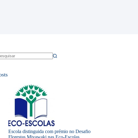
em
sultados
osts
Escola distinguida com prémio no Desafio
Florestas Miyawaki nas Eco-Escolas