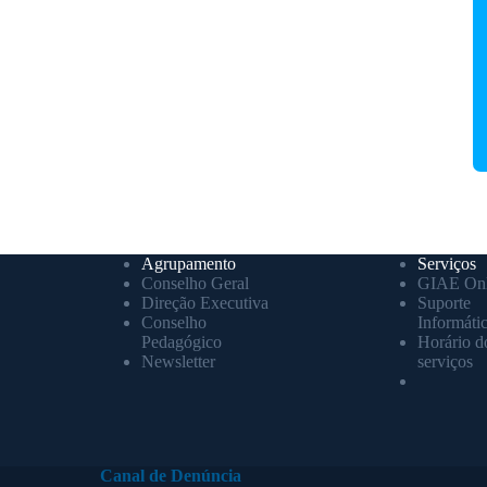
Agrupamento
Serviços
Conselho Geral
GIAE Onl
Direção Executiva
Suporte
Conselho
Informáti
Pedagógico
Horário d
Newsletter
serviços
Canal de Denúncia