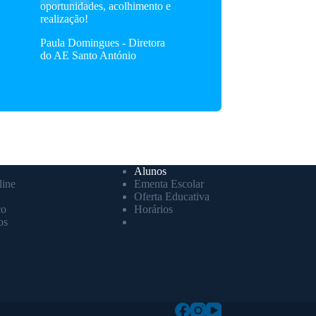
oportunidades, acolhimento e
realização!
Paula Domingues - Diretora
do AE Santo António
Alunos
ine
Ementa Escolar
Oferta Educativa
co
Horários
os