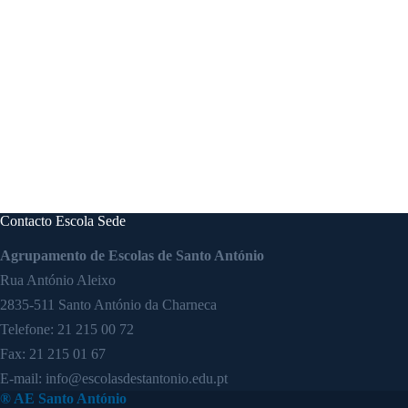
Contacto Escola Sede
Agrupamento de Escolas de Santo António
Rua António Aleixo
2835-511 Santo António da Charneca
Telefone:
21 215 00 72
Fax: 21 215 01 67
E-mail:
info@escolasdestantonio.edu.pt
® AE Santo António